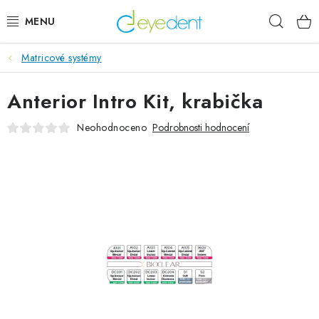
Přejít
Hleda
na
obsah
Matricové systémy
E-SHOP
Anterior Intro Kit, krabička
IMPLANTÁTY GLOBAL D
Neohodnoceno
Podrobnosti hodnocení
NOVINKY
AKTUALITY
Obchodní podmínky
Podmínky ochrany osobních údajů
Kontaktní formulář