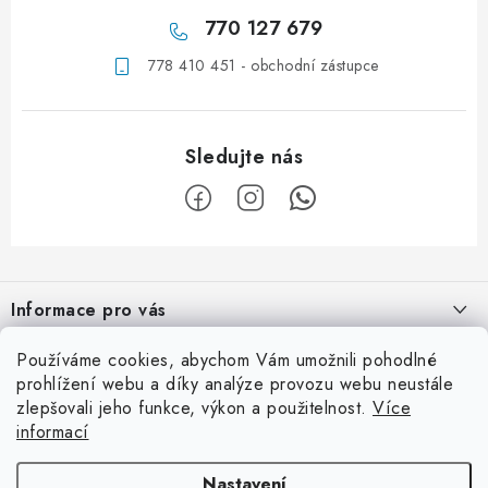
770 127 679
778 410 451 - obchodní zástupce
Z
á
Informace pro vás
p
a
Obchodní podmínky
Používáme cookies, abychom Vám umožnili pohodlné
Užitečné info
t
prohlížení webu a díky analýze provozu webu neustále
Podmínky ochrany osobních údajů
í
zlepšovali jeho funkce, výkon a použitelnost.
Více
Ordinace
Kontaktní adresa
informací
Kontaktní formulář
Laboratoř
eyedent, s.r.o.
Facebook
Nastavení