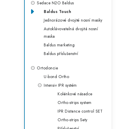
Sedace N2O Baldus
Baldus Touch
i
Jednorázové dvojité nosní masky
Autoklávovatelná dvojitá nosní
maska
Baldus marketing
Baldus příslušenství
Ortodoncie
U-bond Ortho
Intensiv IPR systém
Kolénkové násadce
Ortho-strips system
t
IPR Distance control SET
Ortho-strips Sety
Příslušenství