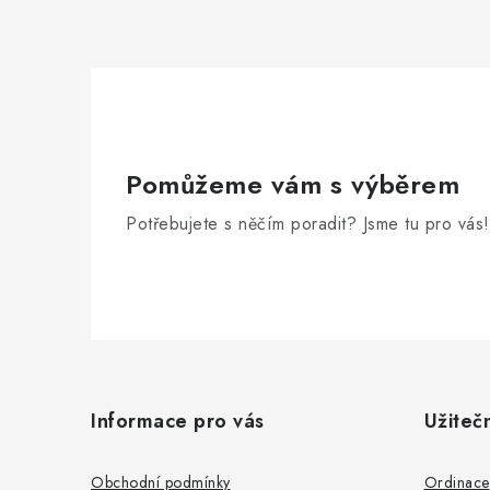
Pomůžeme vám s výběrem
Potřebujete s něčím poradit? Jsme tu pro vás!
Z
á
Informace pro vás
Užiteč
p
a
Obchodní podmínky
Ordinace