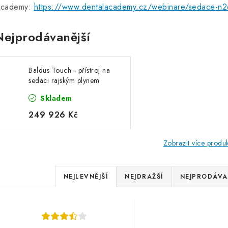
cademy:
https://www.dentalacademy.cz/webinare/sedace-n2o
Nejprodávanější
Baldus Touch - přístroj na
sedaci rajským plynem
Skladem
249 926 Kč
Zobrazit více produ
Ř
NEJLEVNĚJŠÍ
NEJDRAŽŠÍ
NEJPRODÁVA
a
V
z