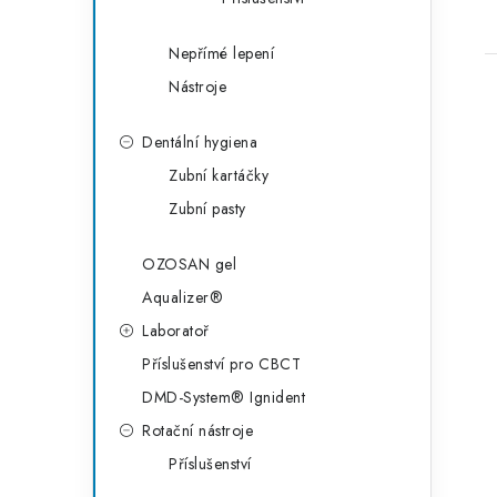
Nepřímé lepení
Nástroje
Dentální hygiena
Zubní kartáčky
l
Zubní pasty
OZOSAN gel
Aqualizer®
Laboratoř
Příslušenství pro CBCT
í
DMD-System® Ignident
Rotační nástroje
r
Příslušenství