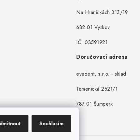
Na Hraničkách 313/19
682 01 Vyškov
IČ: 03591921
Doručovací adresa
eyedent, s.r.o. - sklad
Temenická 2621/1
787 01 Šumperk
dmítnout
Souhlasím