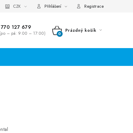
CZK
Přihlášení
Registrace
770 127 679
Prázdný košík
(po – pá: 9:00 – 17:00)
NÁKUPNÍ
KOŠÍK
ntal