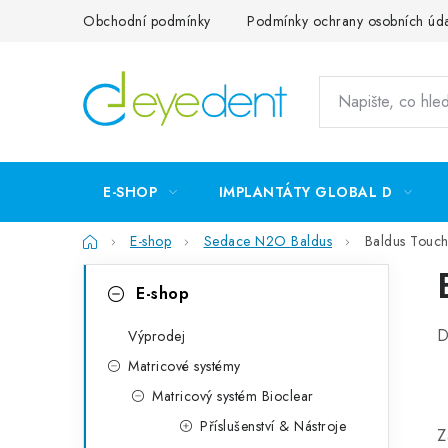
Přejít
Obchodní podmínky
Podmínky ochrany osobních úd
na
obsah
E-SHOP
IMPLANTÁTY GLOBAL D
Domů
E-shop
Sedace N2O Baldus
Baldus Touc
P
K
Přeskočit
E-shop
kategorie
a
o
D
t
Výprodej
s
Matricové systémy
e
t
Matricový systém Bioclear
g
r
Příslušenství & Nástroje
Z
o