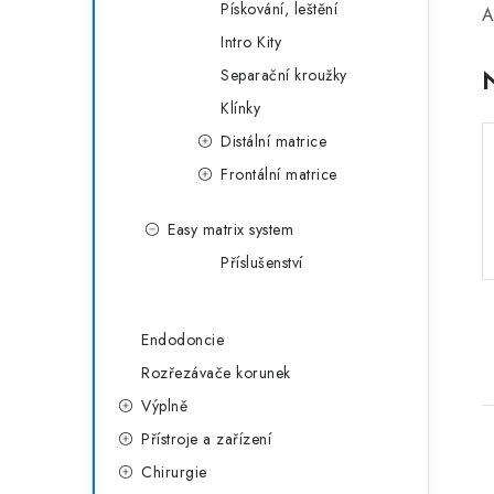
Pískování, leštění
a
A
r
Intro Kity
n
i
Separační kroužky
e
n
Klínky
í
Distální matrice
Frontální matrice
p
a
Easy matrix system
Příslušenství
n
e
Endodoncie
l
Rozřezávače korunek
Výplně
Přístroje a zařízení
Chirurgie