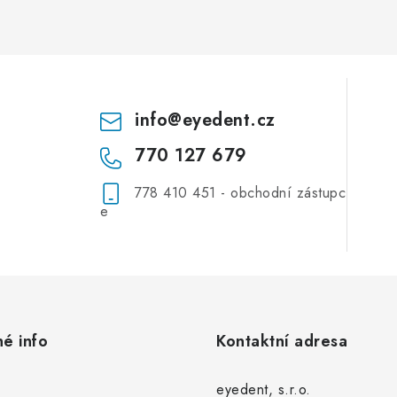
info
@
eyedent.cz
770 127 679
778 410 451 - obchodní zástupc
e
né info
Kontaktní adresa
eyedent, s.r.o.