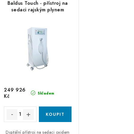
ý
e
Baldus Touch - přístroj na
p
sedaci rajským plynem
n
í
s
p
p
r
r
o
o
d
d
u
u
249 926
k
Skladem
Kč
k
t
ů
ů
Digitální přístroj na sedaci oxidem