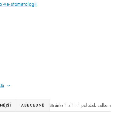
-ve-stomatologii
ktů
Stránka
1
z
1
-
1
položek celkem
NĚJŠÍ
ABECEDNĚ