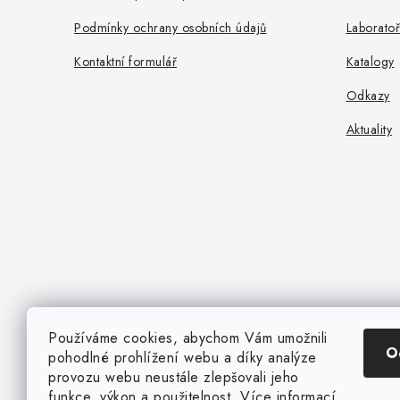
t
Podmínky ochrany osobních údajů
Laboratoř
í
Kontaktní formulář
Katalogy
Odkazy
Aktuality
Používáme cookies, abychom Vám umožnili
O
pohodlné prohlížení webu a díky analýze
provozu webu neustále zlepšovali jeho
funkce, výkon a použitelnost.
Více informací