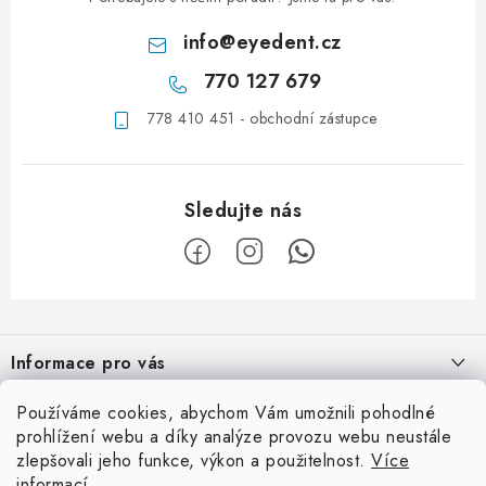
info
@
eyedent.cz
770 127 679
778 410 451 - obchodní zástupce
Z
á
Informace pro vás
p
a
Obchodní podmínky
Používáme cookies, abychom Vám umožnili pohodlné
Užitečné info
t
prohlížení webu a díky analýze provozu webu neustále
Podmínky ochrany osobních údajů
í
zlepšovali jeho funkce, výkon a použitelnost.
Více
Ordinace
Kontaktní adresa
informací