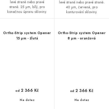
levé straně nebo pravé
levé straně nebo pravé straně.
straně. 25 µm, bílý, pro
40 µm, červená, pro
konečnou úpravu skloviny.
konturování skloviny.
Ortho-Strip system Opener
Ortho-Strip system Opener
15 μm - žlutá
8 μm - oranžová
2 366 Kč
2 366 Kč
od
od
Na dotaz
Na dotaz