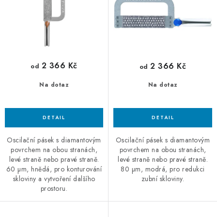
k
u
t
k
ů
t
ů
2 366 Kč
2 366 Kč
od
od
Na dotaz
Na dotaz
Oscilační pásek s diamantovým
Oscilační pásek s diamantovým
povrchem na obou stranách,
povrchem na obou stranách,
levé straně nebo pravé straně.
levé straně nebo pravé straně.
60 µm, hnědá, pro konturování
80 µm, modrá, pro redukci
skloviny a vytvoření dalšího
zubní skloviny.
prostoru.