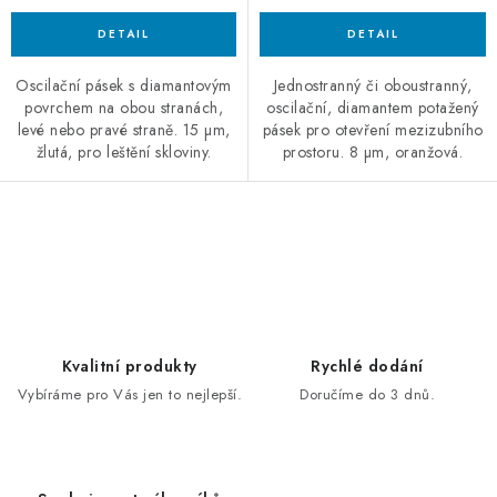
Oscilační pásek s diamantovým
Jednostranný či oboustranný,
povrchem na obou stranách,
oscilační, diamantem potažený
levé nebo pravé straně. 15 µm,
pásek pro otevření mezizubního
žlutá, pro leštění skloviny.
prostoru. 8 µm, oranžová.
O
v
l
á
d
Kvalitní produkty
Rychlé dodání
a
Vybíráme pro Vás jen to nejlepší.
Doručíme do 3 dnů.
c
í
p