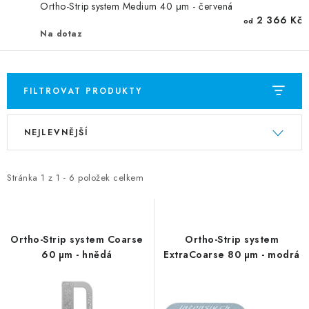
Ortho-Strip system Medium 40 μm - červená
2 366 Kč
od
Na dotaz
FILTROVAT PRODUKTY
V
Ř
NEJLEVNĚJŠÍ
ý
a
p
z
i
e
Stránka
1
z
1
-
6
položek celkem
s
n
p
í
r
p
Ortho-Strip system Coarse
Ortho-Strip system
o
r
60 µm - hnědá
ExtraCoarse 80 µm - modrá
d
o
u
d