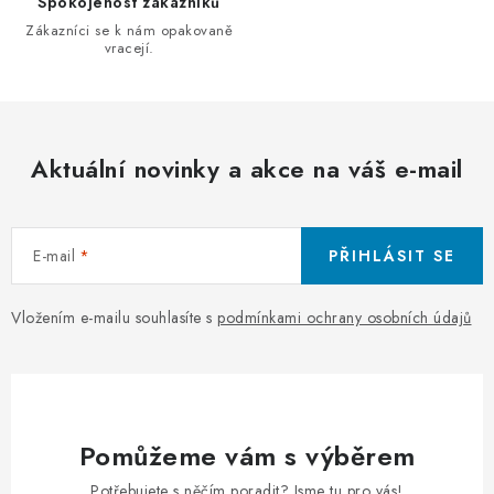
Spokojenost zákazníků
r
Zákazníci se k nám opakovaně
v
vracejí.
k
y
v
ý
Aktuální novinky a akce na váš e-mail
p
i
s
E-mail
PŘIHLÁSIT SE
u
Vložením e-mailu souhlasíte s
podmínkami ochrany osobních údajů
Pomůžeme vám s výběrem
Potřebujete s něčím poradit? Jsme tu pro vás!