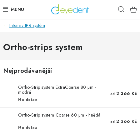
Přejít
Hleda
na
obsah
Intensiv IPR systém
E-SHOP
IMPLANTÁTY GLOBAL D
Ortho-strips system
NOVINKY
Nejprodávanější
AKTUALITY
Ortho-Strip system ExtraCoarse 80 µm -
modrá
Obchodní podmínky
Podmínky ochrany osobních údajů
2 366 Kč
od
Na dotaz
Kontaktní formulář
Ortho-Strip system Coarse 60 µm - hnědá
2 366 Kč
od
Na dotaz