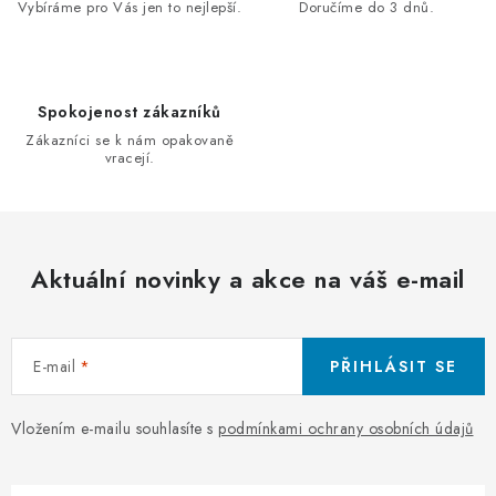
a
Vybíráme pro Vás jen to nejlepší.
Doručíme do 3 dnů.
c
í
p
Spokojenost zákazníků
r
Zákazníci se k nám opakovaně
v
vracejí.
k
y
v
ý
Aktuální novinky a akce na váš e-mail
p
i
s
E-mail
PŘIHLÁSIT SE
u
Vložením e-mailu souhlasíte s
podmínkami ochrany osobních údajů