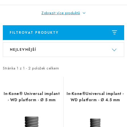
Zobrazit více produktů
FILTROVAT PRODUKTY
V
Ř
NEJLEVNĚJŠÍ
ý
a
p
z
i
e
Stránka
1
z
1
-
2
položek celkem
s
n
p
í
r
p
In-Kone® Universal implant
In-Kone®Universal implant -
o
r
- WD platform - Ø 5 mm
WD platform - Ø 4.5 mm
d
o
u
d
k
u