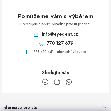
Pomůžeme vám s výběrem
Potřebujete s něčím poradit? Jsme tu pro vás!
info
@
eyedent.cz
770 127 679
778 410 451 - obchodní zástupce
Z
á
Informace pro vás
p