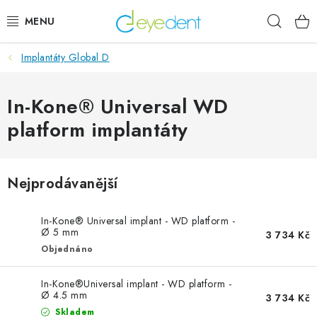
Přejít
Hleda
na
obsah
Implantáty Global D
E-SHOP
IMPLANTÁTY GLOBAL D
In-Kone® Universal WD
platform implantáty
NOVINKY
AKTUALITY
Nejprodávanější
Obchodní podmínky
Podmínky ochrany osobních údajů
In-Kone® Universal implant - WD platform -
Ø 5 mm
Kontaktní formulář
3 734 Kč
Objednáno
In-Kone®Universal implant - WD platform -
Ø 4.5 mm
3 734 Kč
Skladem