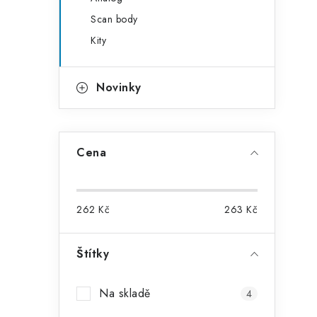
Scan body
Kity
Novinky
i
Cena
262
Kč
263
Kč
Štítky
Na skladě
4