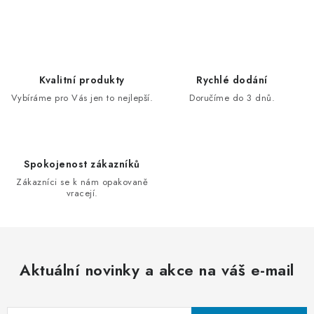
O
v
l
á
d
Kvalitní produkty
Rychlé dodání
a
Vybíráme pro Vás jen to nejlepší.
Doručíme do 3 dnů.
c
í
p
Spokojenost zákazníků
r
Zákazníci se k nám opakovaně
v
vracejí.
k
y
v
ý
Aktuální novinky a akce na váš e-mail
p
i