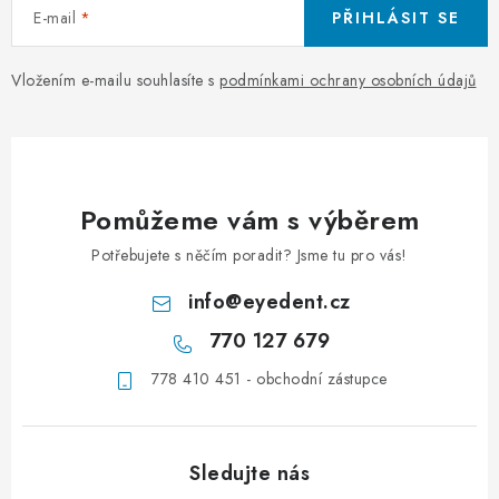
s
E-mail
PŘIHLÁSIT SE
u
Vložením e-mailu souhlasíte s
podmínkami ochrany osobních údajů
Pomůžeme vám s výběrem
Potřebujete s něčím poradit? Jsme tu pro vás!
info
@
eyedent.cz
770 127 679
778 410 451 - obchodní zástupce