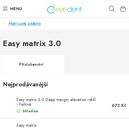
Přejít
Hleda
na
obsah
Matricové systémy
E-SHOP
IMPLANTÁTY GLOBAL D
Easy matrix 3.0
NOVINKY
Příslušenství
AKTUALITY
Nejprodávanější
Obchodní podmínky
Podmínky ochrany osobních údajů
Kontaktní formulář
Easy matrix 3.0 Deep margin elevation refill
- fialová
672 Kč
Skladem
Easy matrix