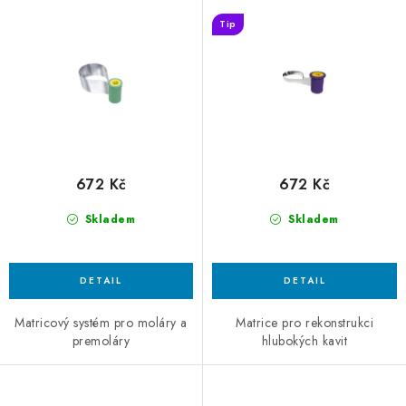
fialová
d
o
Tip
u
d
k
u
t
k
ů
t
ů
672 Kč
672 Kč
Skladem
Skladem
Matricový systém pro moláry a
Matrice pro rekonstrukci
premoláry
hlubokých kavit