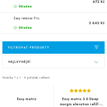
672 Kč
Skladem
Easy retainer Pro
2 662 Kč
Skladem
FILTROVAT PRODUKTY
V
Ř
NEJLEVNĚJŠÍ
ý
a
p
z
i
e
Stránka
1
z
1
-
4
položek celkem
s
n
p
í
r
p
Easy matrix
Easy matrix 3.0 Deep
o
r
margin elevation refill -