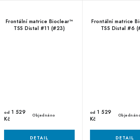
Frontální matrice Bioclear™
Frontální matrice B
TSS Distal #11 (#23)
TSS Distal #6 (
1 529
1 529
od
od
Objednáno
Objednán
Kč
Kč