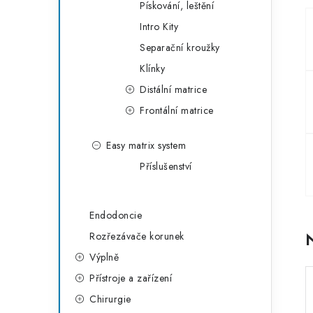
Pískování, leštění
a
r
Intro Kity
n
i
Separační kroužky
e
n
Klínky
í
Distální matrice
Frontální matrice
p
a
Easy matrix system
Příslušenství
n
e
Endodoncie
l
Rozřezávače korunek
Výplně
Přístroje a zařízení
Chirurgie