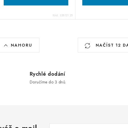
Kód:
328121.25
O
NAHORU
NAČÍST 12 D
v
á
Rychlé dodání
d
Doručíme do 3 dnů.
a
c
p