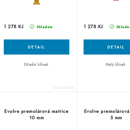
o
d
d
u
u
k
1 278 Kč
1 278 Kč
Skladem
Sklade
k
t
ů
ů
Střední klínek.
Malý klínek
Kód:
112021.50
Evolve premolárová matrice
Evolve premolárová
10 mm
5 mm