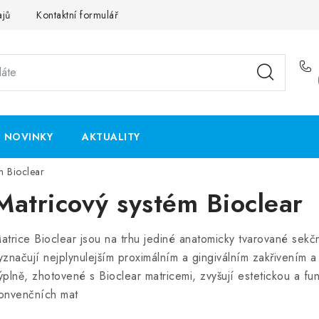
ajů
Kontaktní formulář
NOVINKY
AKTUALITY
m Bioclear
Matricový systém Bioclear
atrice Bioclear jsou na trhu jediné anatomicky tvarované sekč
yznačují nejplynulejším proximálním a gingiválním zakřivením a
ýplně, zhotovené s Bioclear matricemi, zvyšují estetickou a f
onvenčních mat