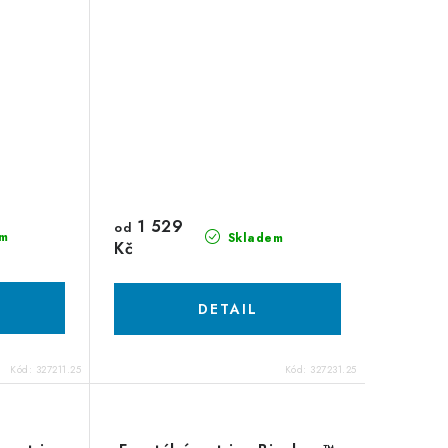
1 529
od
m
Skladem
Kč
Kód:
327211.25
Kód:
327231.25