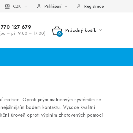
CZK
Přihlášení
Registrace
770 127 679
Prázdný košík
(po – pá: 9:00 – 17:00)
NÁKUPNÍ
KOŠÍK
ní matrice. Oproti jiným matricovým systémům se
 nejsilnějším bodem kontaktu. Vysoce kvalitní
unkční úroveň oproti výplním zhotovených pomocí