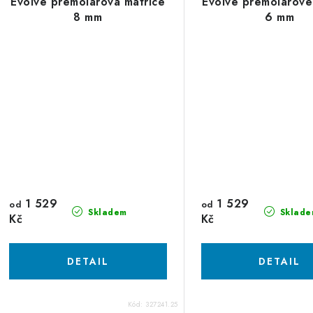
Evolve premolárová matrice
Evolve premolárové
8 mm
6 mm
1 529
1 529
od
od
Skladem
Sklade
Kč
Kč
Kód:
327241.25