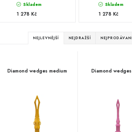
Skladem
Skladem
1 278 Kč
1 278 Kč
Ř
NEJLEVNĚJŠÍ
NEJDRAŽŠÍ
NEJPRODÁVANĚ
a
V
z
ý
e
Diamond wedges medium
Diamond wedges 
p
n
í
s
p
p
r
r
o