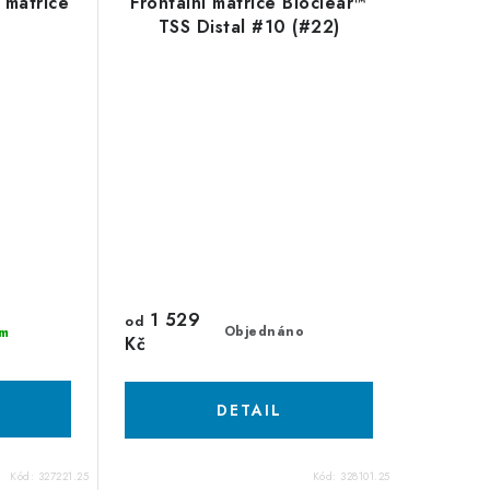
 matrice
Frontální matrice Bioclear™
TSS Distal #10 (#22)
1 529
od
Objednáno
m
Kč
Kód:
327221.25
Kód:
328101.25