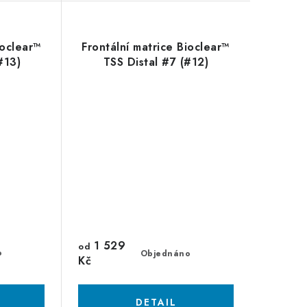
ioclear™
Frontální matrice Bioclear™
#13)
TSS Distal #7 (#12)
1 529
od
o
Objednáno
Kč