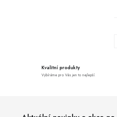
l
Kvalitní produkty
Vybíráme pro Vás jen to nejlepší.
í
r