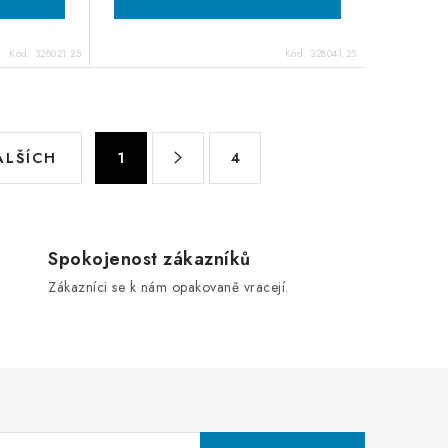
Kód:
328021.25
Kód:
328041.25
S
ALŠÍCH
1
4
t
r
á
n
Spokojenost zákazníků
k
Zákazníci se k nám opakovaně vracejí.
o
v
á
n
í