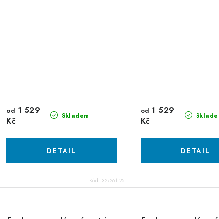
1 529
1 529
od
od
Skladem
Sklade
Kč
Kč
Kód:
327261.25