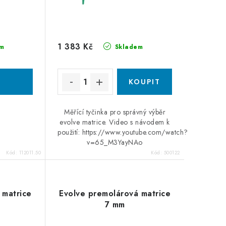
1 383 Kč
m
Skladem
Měřící tyčinka pro správný výběr
evolve matrice. Video s návodem k
použití: https://www.youtube.com/watch?
v=65_M3YayNAo
Kód:
112011.50
Kód:
500122
 matrice
Evolve premolárová matrice
7 mm