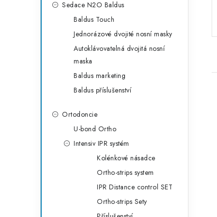
Sedace N2O Baldus
Baldus Touch
Jednorázové dvojité nosní masky
Autoklávovatelná dvojitá nosní
maska
Baldus marketing
Baldus příslušenství
Ortodoncie
U-bond Ortho
i
Intensiv IPR systém
Kolénkové násadce
Ortho-strips system
IPR Distance control SET
Ortho-strips Sety
Příslušenství