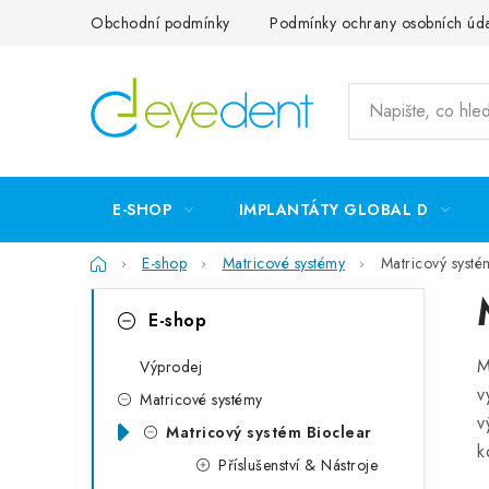
Přejít
Obchodní podmínky
Podmínky ochrany osobních úd
na
obsah
E-SHOP
IMPLANTÁTY GLOBAL D
Domů
E-shop
Matricové systémy
Matricový systé
P
K
Přeskočit
E-shop
kategorie
a
o
M
t
Výprodej
s
v
Matricové systémy
e
t
v
Matricový systém Bioclear
g
k
r
Příslušenství & Nástroje
o