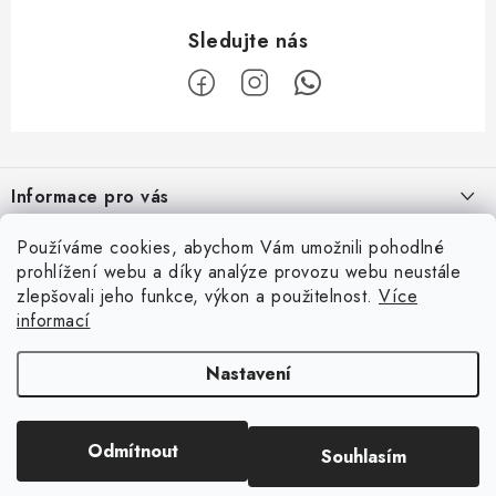
Z
á
Informace pro vás
p
a
Obchodní podmínky
Používáme cookies, abychom Vám umožnili pohodlné
Užitečné info
t
prohlížení webu a díky analýze provozu webu neustále
Podmínky ochrany osobních údajů
í
zlepšovali jeho funkce, výkon a použitelnost.
Více
Ordinace
Kontaktní adresa
informací
Kontaktní formulář
Laboratoř
eyedent, s.r.o.
Facebook
Nastavení
Katalogy
Na Hraničkách 313/19
Odkazy
Copyright 2026
eyedent.cz
. Všechna práva vyhrazena.
Upravit nastavení
682 01 Vyškov
Odmítnout
Souhlasím
cookies
Aktuality
Vytvořil Shoptet