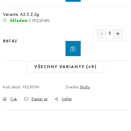
Varianta: A3.5 2,2g
Skladem
| YE2304N
861 Kč
VŠECHNY VARIANTY (+9)
Kód zboží:
YE2301N
Značka:
Shofu
Tisk
Zeptat se
Sdílet