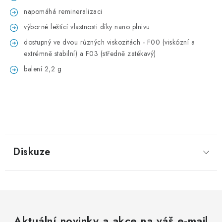
napomáhá remineralizaci
výborné leštící vlastnosti díky nano plnivu
dostupný ve dvou různých viskozitách - F00 (viskózní a
extrémně stabilní) a F03 (středně zatékavý)
balení 2,2 g
Diskuze
Aktuální novinky a akce na váš e-mail