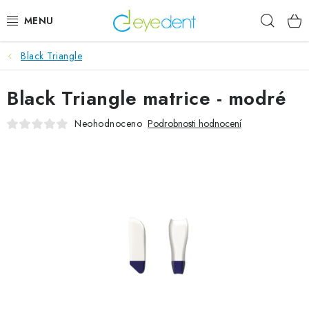
Přejít
Hleda
na
obsah
Black Triangle
E-SHOP
Black Triangle matrice - modré
IMPLANTÁTY GLOBAL D
Neohodnoceno
Podrobnosti hodnocení
NOVINKY
AKTUALITY
Obchodní podmínky
Podmínky ochrany osobních údajů
Kontaktní formulář