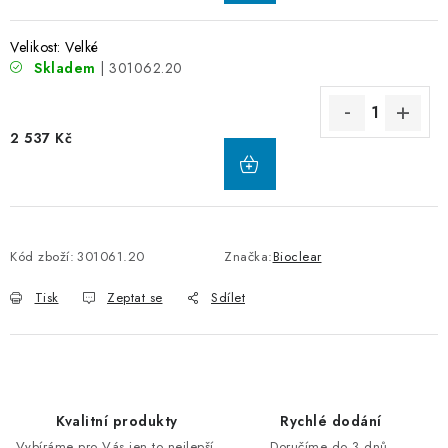
Velikost: Velké
Skladem
| 301062.20
2 537 Kč
Kód zboží:
301061.20
Značka:
Bioclear
Tisk
Zeptat se
Sdílet
Kvalitní produkty
Rychlé dodání
Vybíráme pro Vás jen to nejlepší.
Doručíme do 3 dnů.