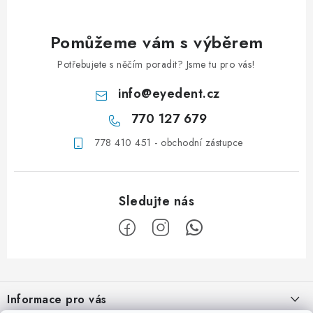
Pomůžeme vám s výběrem
Potřebujete s něčím poradit? Jsme tu pro vás!
info
@
eyedent.cz
770 127 679
778 410 451 - obchodní zástupce
Z
á
Informace pro vás
p