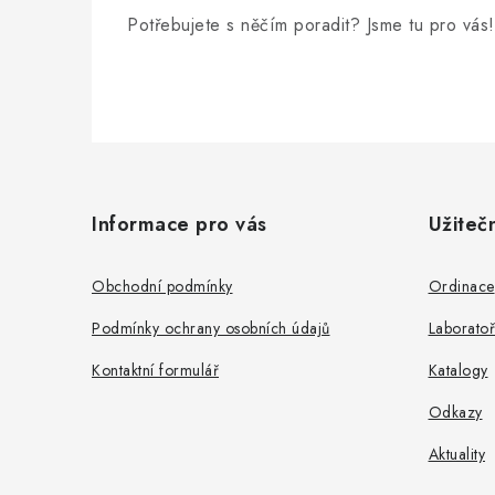
Potřebujete s něčím poradit? Jsme tu pro vás!
Z
á
Informace pro vás
Užiteč
p
a
Obchodní podmínky
Ordinace
t
Podmínky ochrany osobních údajů
Laboratoř
í
Kontaktní formulář
Katalogy
Odkazy
Aktuality