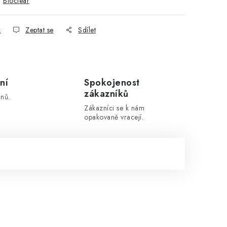
:
Bioclear
k
Zeptat se
Sdílet
ní
Spokojenost
zákazníků
nů.
Zákazníci se k nám
opakovaně vracejí.