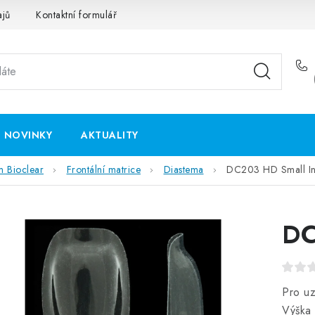
ajů
Kontaktní formulář
NOVINKY
AKTUALITY
m Bioclear
Frontální matrice
Diastema
DC203 HD Small In
DC
Pro u
Výška 