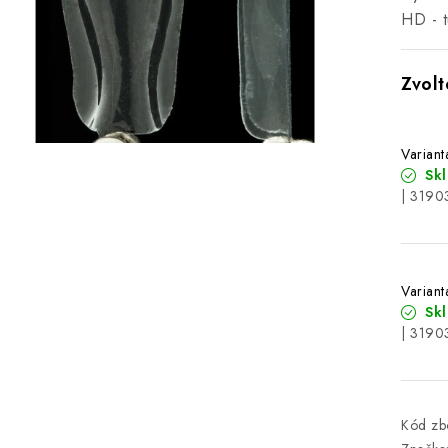
HD - t
Variant
Sk
| 3190
Variant
Sk
| 3190
Kód zbo