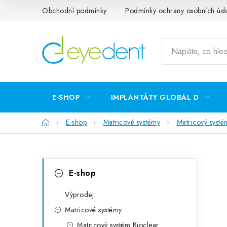
Přejít
Obchodní podmínky
Podmínky ochrany osobních úd
na
obsah
E-SHOP
IMPLANTÁTY GLOBAL D
Domů
E-shop
Matricové systémy
Matricový systé
P
K
Přeskočit
E-shop
kategorie
a
o
t
Výprodej
s
Matricové systémy
e
t
Matricový systém Bioclear