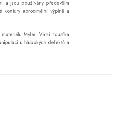
ení a jsou používány především
 kontury aproximální výplně a
ateriálu Mylar. Větší tloušťka
anipulaci u hlubokých defektů a