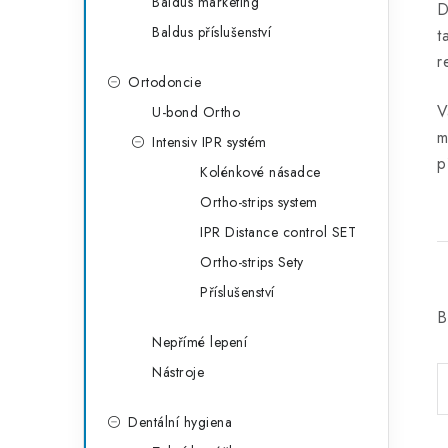
Baldus marketing
D
Baldus příslušenství
t
r
Ortodoncie
V
U-bond Ortho
m
Intensiv IPR systém
p
Kolénkové násadce
Ortho-strips system
IPR Distance control SET
Ortho-strips Sety
Příslušenství
B
Nepřímé lepení
Nástroje
Dentální hygiena