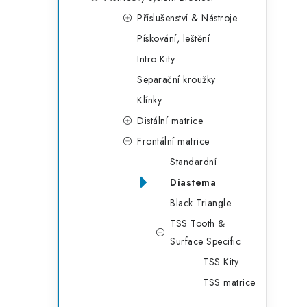
g
r
Příslušenství & Nástroje
o
Pískování, leštění
a
r
Intro Kity
n
i
Separační kroužky
e
n
Klínky
í
Distální matrice
Frontální matrice
p
Standardní
a
Diastema
n
Black Triangle
e
TSS Tooth &
Surface Specific
l
TSS Kity
TSS matrice