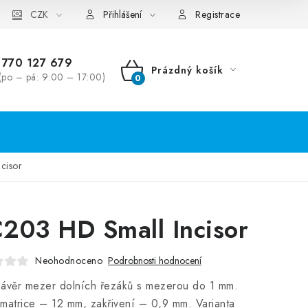
CZK
Přihlášení
Registrace
770 127 679
Prázdný košík
(po – pá: 9:00 – 17:00)
NÁKUPNÍ
KOŠÍK
cisor
203 HD Small Incisor
Neohodnoceno
Podrobnosti hodnocení
závěr mezer dolních řezáků s mezerou do 1 mm.
matrice – 12 mm, zakřivení – 0,9 mm. Varianta