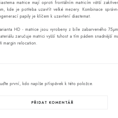
iastema matrice mají oproti frontálním matricím větší zakřiv
am, kde je potřeba uzavřít velké mezery. Kombinace správné
egenerací papily je klíčem k uzavření diastemat.
arianta HD - matrice jsou vyrobeny z bíle zabarveného 75µm m
ateriálu zaručuje matrici vyšší tuhost a tím pádem snadnější m
ři margin relocation.
uďte první, kdo napíše příspěvek k této položce.
PŘIDAT KOMENTÁŘ