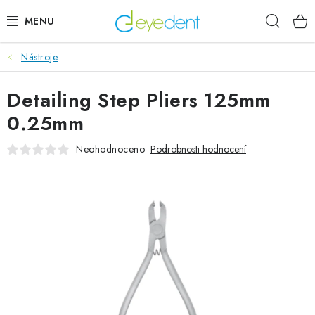
Přejít
Hleda
na
obsah
Nástroje
E-SHOP
Detailing Step Pliers 125mm
IMPLANTÁTY GLOBAL D
0.25mm
NOVINKY
Neohodnoceno
Podrobnosti hodnocení
AKTUALITY
Obchodní podmínky
Podmínky ochrany osobních údajů
Kontaktní formulář