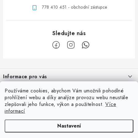
778 410 451 - obchodní zástupce
Z
á
Informace pro vás
p
a
Obchodní podmínky
Používáme cookies, abychom Vám umožnili pohodlné
Užitečné info
t
prohlížení webu a díky analýze provozu webu neustále
Podmínky ochrany osobních údajů
í
zlepšovali jeho funkce, výkon a použitelnost.
Více
Ordinace
Kontaktní adresa
informací
Kontaktní formulář
Laboratoř
eyedent, s.r.o.
Facebook
Nastavení
Katalogy
Na Hraničkách 313/19