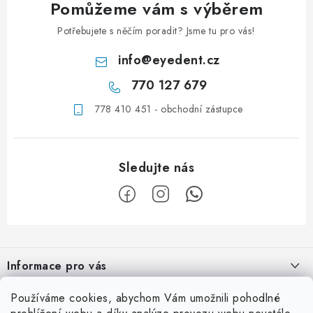
Pomůžeme vám s výběrem
Potřebujete s něčím poradit? Jsme tu pro vás!
info
@
eyedent.cz
770 127 679
778 410 451 - obchodní zástupce
Z
á
Informace pro vás
p
a
Obchodní podmínky
Používáme cookies, abychom Vám umožnili pohodlné
Užitečné info
t