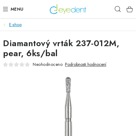
Přejít
Hleda
na
obsah
E-shop
E-SHOP
Diamantový vrták 237-012M,
IMPLANTÁTY GLOBAL D
pear, 6ks/bal
NOVINKY
Neohodnoceno
Podrobnosti hodnocení
AKTUALITY
Obchodní podmínky
Podmínky ochrany osobních údajů
Kontaktní formulář