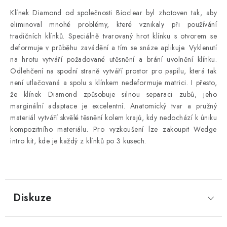
Klínek Diamond od společnosti Bioclear byl zhotoven tak, aby
eliminoval mnohé problémy, které vznikaly při používání
tradičních klínků. Speciálně tvarovaný hrot klínku s otvorem se
deformuje v průběhu zavádění a tím se snáze aplikuje. Vyklenutí
na hrotu vytváří požadované utěsnění a brání uvolnění klínku.
Odlehčení na spodní straně vytváří prostor pro papilu, která tak
není utlačovaná a spolu s klínkem nedeformuje matrici. I přesto,
že klínek Diamond způsobuje silnou separaci zubů, jeho
marginální adaptace je excelentní. Anatomický tvar a pružný
materiál vytváří skvělé těsnění kolem krajů, kdy nedochází k úniku
kompozitního materiálu. Pro vyzkoušení lze zakoupit Wedge
intro kit, kde je každý z klínků po 3 kusech.
Diskuze