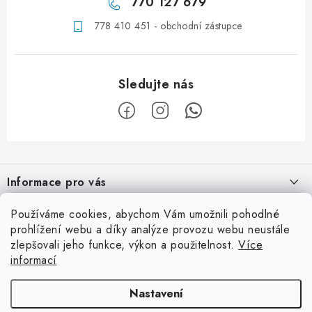
770 127 679
778 410 451 - obchodní zástupce
Z
á
Informace pro vás
p
a
Obchodní podmínky
Používáme cookies, abychom Vám umožnili pohodlné
Užitečné info
t
prohlížení webu a díky analýze provozu webu neustále
Podmínky ochrany osobních údajů
í
zlepšovali jeho funkce, výkon a použitelnost.
Více
Ordinace
Kontaktní adresa
informací
Kontaktní formulář
Laboratoř
eyedent, s.r.o.
Facebook
Nastavení
Katalogy
Na Hraničkách 313/19