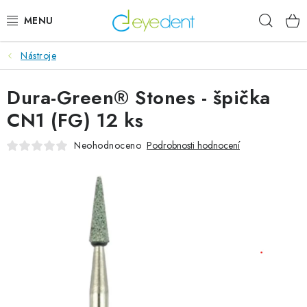
Přejít
Hleda
na
obsah
Nástroje
E-SHOP
Dura-Green® Stones - špička
IMPLANTÁTY GLOBAL D
CN1 (FG) 12 ks
NOVINKY
Neohodnoceno
Podrobnosti hodnocení
AKTUALITY
Obchodní podmínky
Podmínky ochrany osobních údajů
Kontaktní formulář