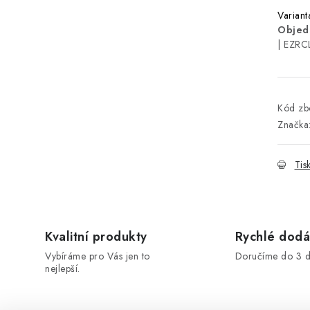
Varian
Objed
| EZRC
Kód zbo
Značka
Tis
Kvalitní produkty
Rychlé dodá
Vybíráme pro Vás jen to
Doručíme do 3 d
nejlepší.