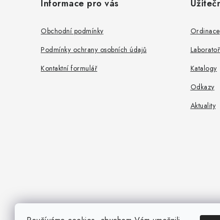
Informace pro vás
Užiteč
p
a
Obchodní podmínky
Ordinace
t
Podmínky ochrany osobních údajů
Laboratoř
í
Kontaktní formulář
Katalogy
Odkazy
Aktuality