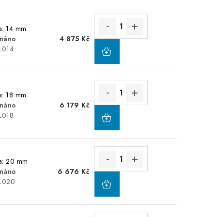
ta: 14 mm
náno
4 875 Kč
L014
ta: 18 mm
náno
6 179 Kč
L018
ta: 20 mm
náno
6 676 Kč
L020