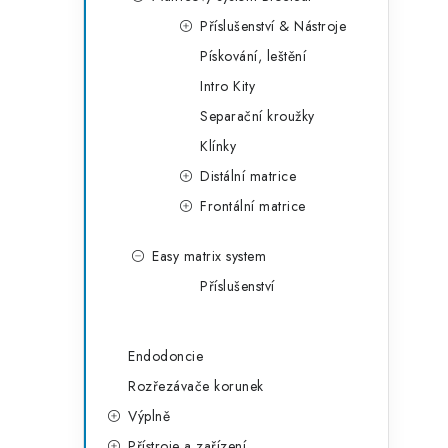
g
r
Příslušenství & Nástroje
o
Pískování, leštění
a
r
Intro Kity
n
i
Separační kroužky
e
n
Klínky
í
Distální matrice
Frontální matrice
p
a
Easy matrix system
Příslušenství
n
e
Endodoncie
l
Rozřezávače korunek
Výplně
Přístroje a zařízení