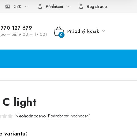
CZK
Přihlášení
Registrace
770 127 679
Prázdný košík
(po – pá: 9:00 – 17:00)
NÁKUPNÍ
KOŠÍK
 C light
Neohodnoceno
Podrobnosti hodnocení