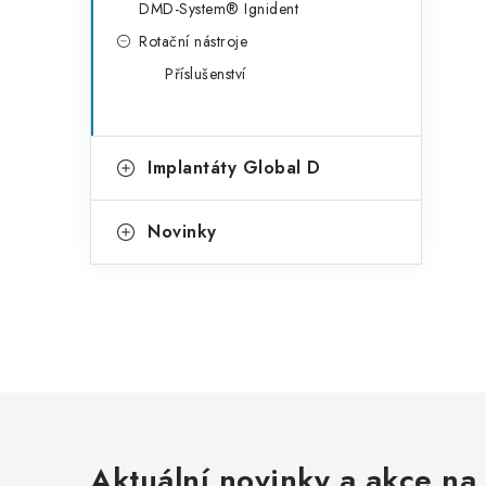
DMD-System® Ignident
Rotační nástroje
Příslušenství
Implantáty Global D
Novinky
Aktuální novinky a akce na 