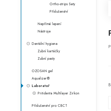
Ortho-strips Sety
Příslušenství
Nepřímé lepení
Nástroje
Dentální hygiena
P
Zubní kartáčky
Zubní pasty
OZOSAN gel
Aqualizer®
B
Laboratoř
Pritidenta Multilayer Zirkon
Příslušenství pro CBCT