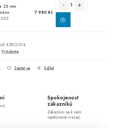
ta: 25 mm
náno
7 980 Kč
L025
ží:
EZRCL014
:
Pritidenta
k
Zeptat se
Sdílet
ní
Spokojenost
zákazníků
nů.
Zákazníci se k nám
opakovaně vracejí.