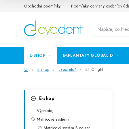
Přejít
Obchodní podmínky
Podmínky ochrany osobních úd
na
obsah
E-SHOP
IMPLANTÁTY GLOBAL D
Domů
E-shop
Laboratoř
ET C light
P
K
Přeskočit
E-shop
kategorie
a
o
t
Výprodej
s
Matricové systémy
e
t
Matricový systém Bioclear