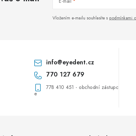
E-mail
Vložením e-mailu souhlasíte s
podmínkami o
info
@
eyedent.cz
770 127 679
778 410 451 - obchodní zástupc
e