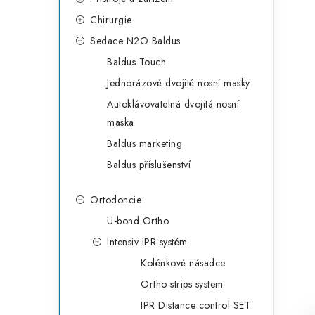
Chirurgie
Sedace N2O Baldus
Baldus Touch
Jednorázové dvojité nosní masky
Autoklávovatelná dvojitá nosní
maska
Baldus marketing
Baldus příslušenství
Ortodoncie
U-bond Ortho
Intensiv IPR systém
Kolénkové násadce
Ortho-strips system
IPR Distance control SET