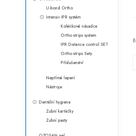
U-bond Ortho
Intensiv IPR systém
Kolénkové násadce
Ortho-strips system
B
IPR Distance control SET
Ortho-strips Sety
Příslušenství
Nepřímé lepení
Nástroje
Dentální hygiena
Zubní kartáčky
Zubní pasty
OZOSAN gel