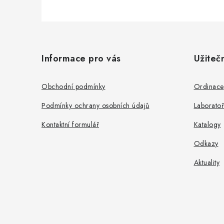
Z
á
Informace pro vás
Užiteč
p
a
Obchodní podmínky
Ordinace
t
Podmínky ochrany osobních údajů
Laboratoř
í
Kontaktní formulář
Katalogy
Odkazy
Aktuality