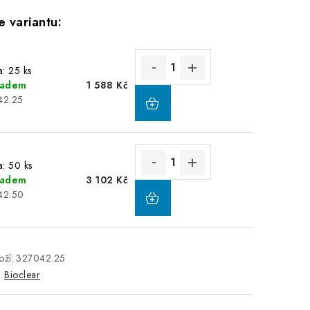
a: 25 ks
ladem
1 588 Kč
42.25
a: 50 ks
ladem
3 102 Kč
42.50
ží:
327042.25
:
Bioclear