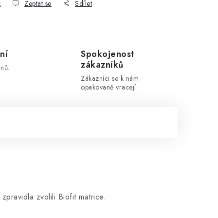
k
Zeptat se
Sdílet
ní
Spokojenost
zákazníků
nů.
Zákazníci se k nám
opakovaně vracejí.
ravidla zvolili Biofit matrice.