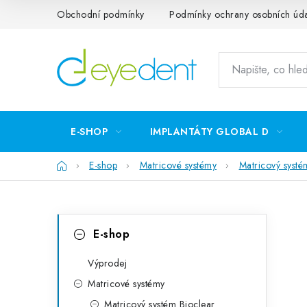
Přejít
Obchodní podmínky
Podmínky ochrany osobních úd
na
obsah
E-SHOP
IMPLANTÁTY GLOBAL D
Domů
E-shop
Matricové systémy
Matricový systé
P
K
Přeskočit
E-shop
kategorie
a
o
t
Výprodej
s
Matricové systémy
e
t
Matricový systém Bioclear