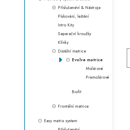
g
r
Příslušenství & Nástroje
o
Pískování, leštění
a
r
Intro Kity
n
i
Separační kroužky
e
n
Klínky
í
Distální matrice
Evolve matrice
p
Molárové
a
Premolárové
n
Biofit
e
l
Frontální matrice
Easy matrix system
Příslušenství