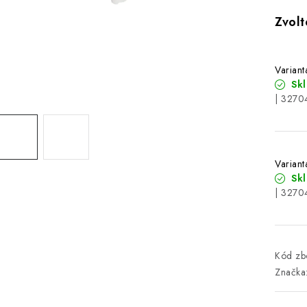
Variant
Sk
| 3270
Variant
Sk
| 3270
Kód zbo
Značka