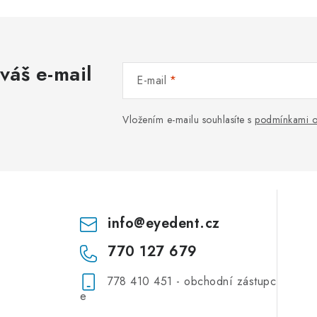
váš e-mail
E-mail
Vložením e-mailu souhlasíte s
podmínkami o
info
@
eyedent.cz
770 127 679
778 410 451 - obchodní zástupc
e