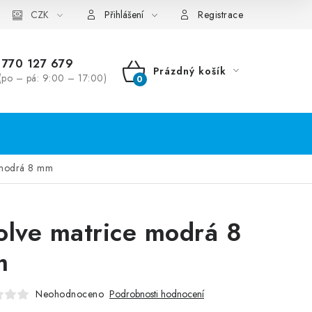
CZK
Přihlášení
Registrace
770 127 679
Prázdný košík
(po – pá: 9:00 – 17:00)
NÁKUPNÍ
KOŠÍK
 modrá 8 mm
olve matrice modrá 8
m
Neohodnoceno
Podrobnosti hodnocení