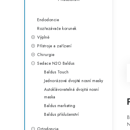
Endodoncie
Rozřezávače korunek
Výplně
Přístroje a zařízení
Chirurgie
Sedace N2O Baldus
Baldus Touch
Jednorázové dvojité nosní masky
Autoklávovatelná dvojitá nosní
maska
Baldus marketing
Baldus příslušenství
B
N
Ortodoncie