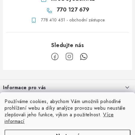
770 127 679
778 410 451 - obchodní zástupce
Z
á
Informace pro vás
p
a
Obchodní podmínky
Používáme cookies, abychom Vám umožnili pohodlné
Užitečné info
t
prohlížení webu a díky analýze provozu webu neustále
Podmínky ochrany osobních údajů
í
zlepšovali jeho funkce, výkon a použitelnost.
Více
Ordinace
Kontaktní adresa
informací
Kontaktní formulář
Laboratoř
eyedent, s.r.o.
Facebook