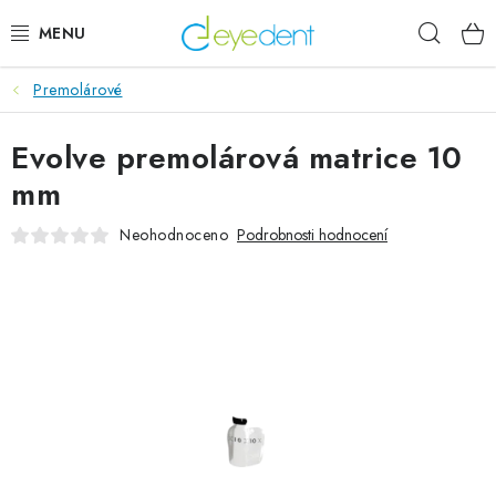
Přejít
Hleda
na
obsah
Premolárové
E-SHOP
Evolve premolárová matrice 10
IMPLANTÁTY GLOBAL D
mm
NOVINKY
Neohodnoceno
Podrobnosti hodnocení
AKTUALITY
Obchodní podmínky
Podmínky ochrany osobních údajů
Kontaktní formulář