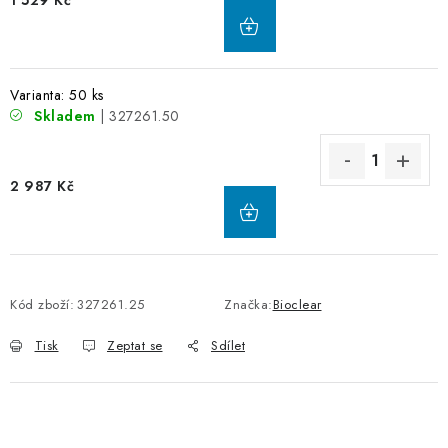
Varianta: 50 ks
Skladem
| 327261.50
2 987 Kč
Kód zboží:
327261.25
Značka:
Bioclear
Tisk
Zeptat se
Sdílet