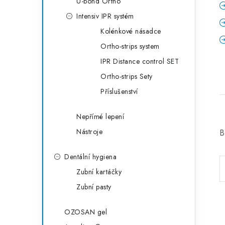
U-bond Ortho
Intensiv IPR systém
Kolénkové násadce
Ortho-strips system
IPR Distance control SET
Ortho-strips Sety
Příslušenství
Nepřímé lepení
Nástroje
B
Dentální hygiena
Zubní kartáčky
Zubní pasty
OZOSAN gel