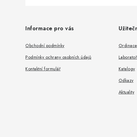
Z
á
Informace pro vás
Užiteč
p
a
Obchodní podmínky
Ordinace
t
Podmínky ochrany osobních údajů
Laboratoř
í
Kontaktní formulář
Katalogy
Odkazy
Aktuality