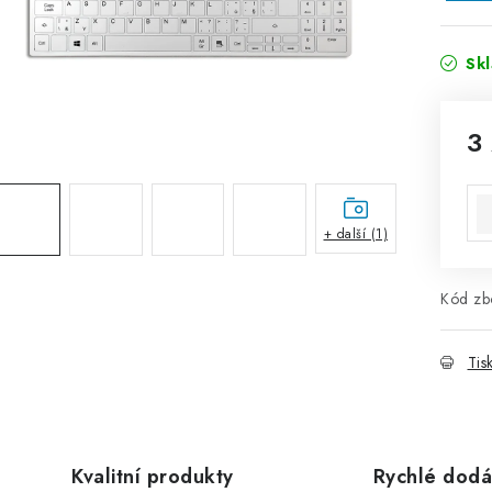
Sk
3
Mě
+ další (1)
Kód zbo
Tis
Kvalitní produkty
Rychlé dodá