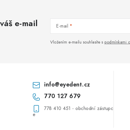
váš e-mail
E-mail
Vložením e-mailu souhlasíte s
podmínkami o
info
@
eyedent.cz
770 127 679
778 410 451 - obchodní zástupc
e