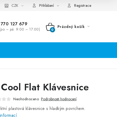
CZK
Přihlášení
Registrace
770 127 679
Prázdný košík
(po – pá: 9:00 – 17:00)
NÁKUPNÍ
KOŠÍK
s Cool Flat Klávesnice
Neohodnoceno
Podrobnosti hodnocení
tní plastová klávesnice s hladkým povrchem.
informací