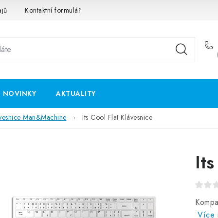
ajů
Kontaktní formulář
NOVINKY
AKTUALITY
ávesnice Man&Machine
Its Cool Flat Klávesnice
It
Kompak
Více 