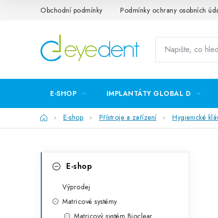
Přejít
Obchodní podmínky
Podmínky ochrany osobních úd
na
obsah
E-SHOP
IMPLANTÁTY GLOBAL D
Domů
E-shop
Přístroje a zařízení
Hygienické kl
P
K
Přeskočit
E-shop
kategorie
a
o
t
Výprodej
s
Matricové systémy
e
t
Matricový systém Bioclear