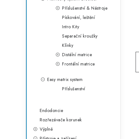
g
r
Příslušenství & Nástroje
o
Pískování, leštění
a
r
Intro Kity
n
i
Separační kroužky
e
n
Klínky
í
Distální matrice
Frontální matrice
p
a
Easy matrix system
Příslušenství
n
e
Endodoncie
l
Rozřezávače korunek
Výplně
Přístroje a zařízení