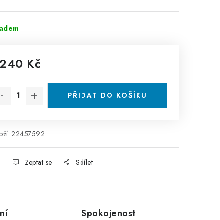
ladem
 240 Kč
rná cena:
PŘIDAT DO KOŠÍKU
ží:
22457592
k
Zeptat se
Sdílet
ní
Spokojenost