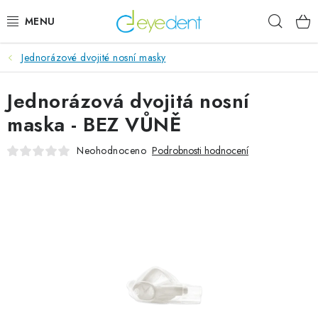
Přejít
Hleda
na
obsah
Jednorázové dvojité nosní masky
E-SHOP
Jednorázová dvojitá nosní
IMPLANTÁTY GLOBAL D
maska - BEZ VŮNĚ
NOVINKY
Neohodnoceno
Podrobnosti hodnocení
AKTUALITY
Obchodní podmínky
Podmínky ochrany osobních údajů
Kontaktní formulář