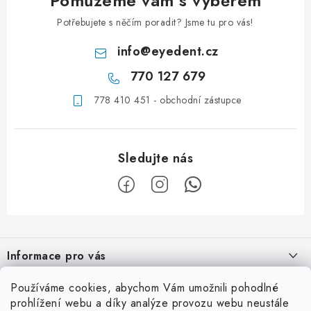
Pomůžeme vám s výběrem
Potřebujete s něčím poradit? Jsme tu pro vás!
info
@
eyedent.cz
770 127 679
778 410 451 - obchodní zástupce
Z
á
Informace pro vás
p
a
Obchodní podmínky
Používáme cookies, abychom Vám umožnili pohodlné
Užitečné info
t
prohlížení webu a díky analýze provozu webu neustále
Podmínky ochrany osobních údajů