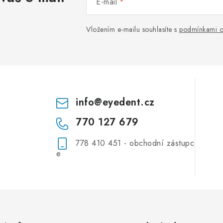
E-mail
Vložením e-mailu souhlasíte s
podmínkami o
info
@
eyedent.cz
770 127 679
778 410 451 - obchodní zástupc
e