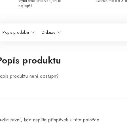
Vybíráme pro Vás jen to
Doručíme do 3 d
nejlepší.
Popis produktu
Diskuze
Popis produktu
opis produktu není dostupný
uďte první, kdo napíše příspěvek k této položce.