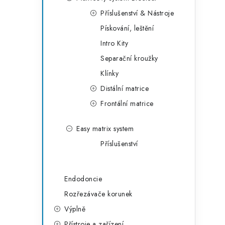
g
r
Příslušenství & Nástroje
o
Pískování, leštění
a
r
Intro Kity
n
i
Separační kroužky
e
n
Klínky
í
Distální matrice
Frontální matrice
p
a
Easy matrix system
Příslušenství
n
e
Endodoncie
l
Rozřezávače korunek
Výplně
Přístroje a zařízení