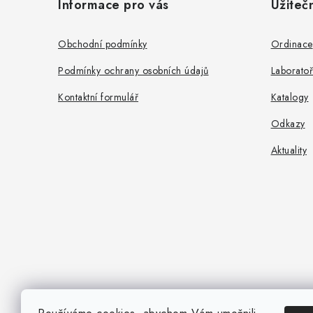
Informace pro vás
Užiteč
p
a
Obchodní podmínky
Ordinace
t
Podmínky ochrany osobních údajů
Laboratoř
í
Kontaktní formulář
Katalogy
Odkazy
Aktuality