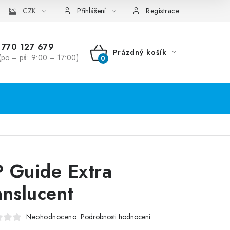
CZK
Přihlášení
Registrace
770 127 679
Prázdný košík
(po – pá: 9:00 – 17:00)
NÁKUPNÍ
KOŠÍK
 Guide Extra
anslucent
Neohodnoceno
Podrobnosti hodnocení