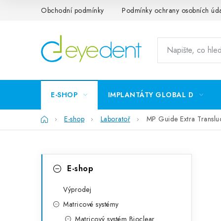
Přejít
Obchodní podmínky
Podmínky ochrany osobních úd
na
obsah
E-SHOP
IMPLANTÁTY GLOBAL D
Domů
E-shop
Laboratoř
MP Guide Extra Translu
P
K
Přeskočit
E-shop
kategorie
a
o
t
Výprodej
s
Matricové systémy
e
t
Matricový systém Bioclear