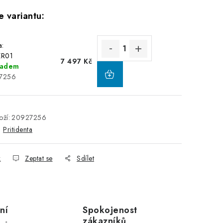
a:
R01
7 497 Kč
ladem
27256
ží:
20927256
:
Pritidenta
k
Zeptat se
Sdílet
ní
Spokojenost
zákazníků