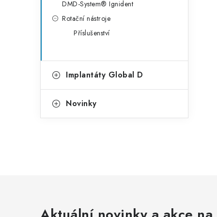
DMD-System® Ignident
Rotační nástroje
Příslušenství
Implantáty Global D
Novinky
Aktuální novinky a akce na 