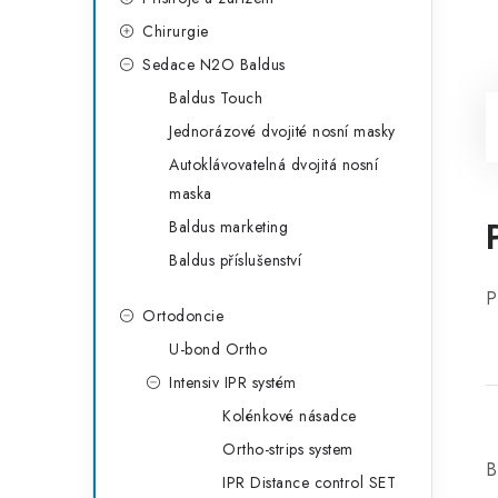
Chirurgie
Sedace N2O Baldus
Baldus Touch
Jednorázové dvojité nosní masky
Autoklávovatelná dvojitá nosní
maska
Baldus marketing
Baldus příslušenství
P
Ortodoncie
U-bond Ortho
Intensiv IPR systém
Kolénkové násadce
Ortho-strips system
B
IPR Distance control SET