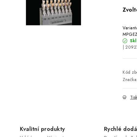
Variant
MPGEZ
Sk
| 209
Kód zbo
Značka
Tis
Kvalitní produkty
Rychlé dodá