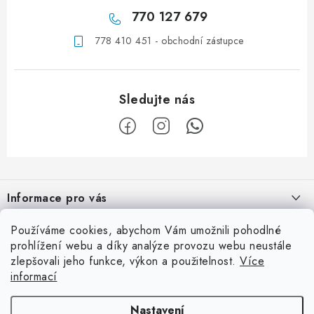
770 127 679
778 410 451 - obchodní zástupce
Z
á
Informace pro vás
p
a
Obchodní podmínky
Používáme cookies, abychom Vám umožnili pohodlné
Užitečné info
t
prohlížení webu a díky analýze provozu webu neustále
Podmínky ochrany osobních údajů
í
zlepšovali jeho funkce, výkon a použitelnost.
Více
Ordinace
Kontaktní adresa
informací
Kontaktní formulář
Laboratoř
eyedent, s.r.o.
Facebook
Nastavení