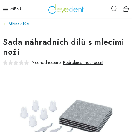
Přejít
Hleda
na
obsah
Mlýnek IKA
E-SHOP
Sada náhradních dílů s mlecími
IMPLANTÁTY GLOBAL D
noži
NOVINKY
Neohodnoceno
Podrobnosti hodnocení
AKTUALITY
Obchodní podmínky
Podmínky ochrany osobních údajů
Kontaktní formulář