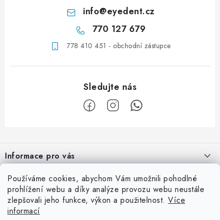
info
@
eyedent.cz
770 127 679
778 410 451 - obchodní zástupce
Z
á
Informace pro vás
p
a
Obchodní podmínky
Používáme cookies, abychom Vám umožnili pohodlné
Užitečné info
t
prohlížení webu a díky analýze provozu webu neustále
Podmínky ochrany osobních údajů
í
zlepšovali jeho funkce, výkon a použitelnost.
Více
Ordinace
Kontaktní adresa
informací
Kontaktní formulář
Laboratoř